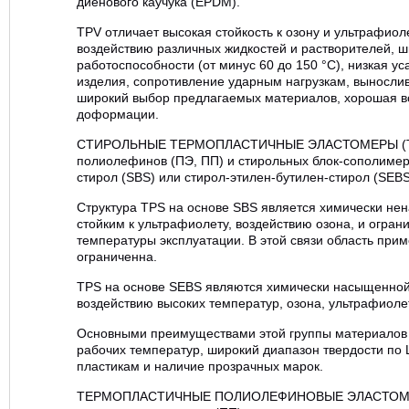
диенового каучука (EPDM).
TPV отличает высокая стойкость к озону и ультрафиол
воздействию различных жидкостей и растворителей, 
работоспособности (от минус 60 до 150 °С), низкая у
изделия, сопротивление ударным нагрузкам, вынослив
широкий выбор предлагаемых материалов, хорошая в
доформации.
СТИРОЛЬНЫЕ ТЕРМОПЛАСТИЧНЫЕ ЭЛАСТОМЕРЫ (TPS
полиолефинов (ПЭ, ПП) и стирольных блок-сополимеро
стирол (SBS) или стирол-этилен-бутилен-стирол (SEBS
Структура ТPS на основе SBS является химически нен
стойким к ультрафиолету, воздействию озона, и огран
температуры эксплуатации. В этой связи область при
ограниченна.
ТPS на основе SЕBS являются химически насыщенной,
воздействию высоких температур, озона, ультрафиоле
Основными преимуществами этой группы материалов
рабочих температур, широкий диапазон твердости по 
пластикам и наличие прозрачных марок.
ТЕРМОПЛАСТИЧНЫЕ ПОЛИОЛЕФИНОВЫЕ ЭЛАСТОМЕРЫ