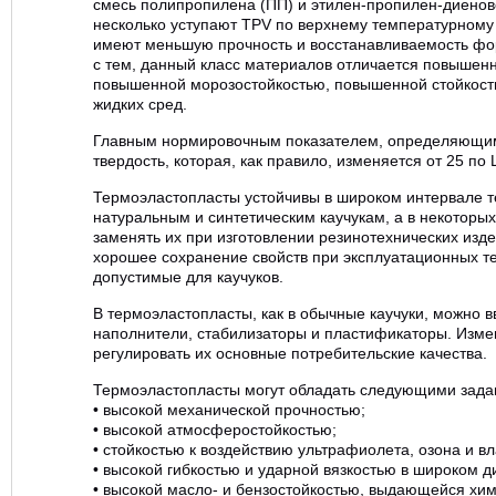
смесь полипропилена (ПП) и этилен-пропилен-диенов
несколько уступают ТРV по верхнему температурному
имеют меньшую прочность и восстанавливаемость ф
с тем, данный класс материалов отличается повышенн
повышенной морозостойкостью, повышенной стойкост
жидких сред.
Главным нормировочным показателем, определяющим
твердость, которая, как правило, изменяется от 25 по
Термоэластопласты устойчивы в широком интервале т
натуральным и синтетическим каучукам, а в некоторых
заменять их при изготовлении резинотехнических изд
хорошее сохранение свойств при эксплуатационных те
допустимые для каучуков.
В термоэластопласты, как в обычные каучуки, можно
наполнители, стабилизаторы и пластификаторы. Изм
регулировать их основные потребительские качества.
Термоэластопласты могут обладать следующими зада
• высокой механической прочностью;
• высокой атмосферостойкостью;
• стойкостью к воздействию ультрафиолета, озона и вл
• высокой гибкостью и ударной вязкостью в широком 
• высокой масло- и бензостойкостью, выдающейся хим