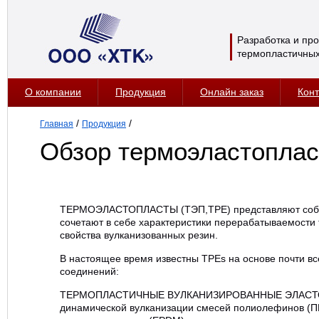
Разработка и пр
термопластичных
О компании
Продукция
Онлайн заказ
Конт
/
/
Главная
Продукция
Обзор термоэластоплас
ТЕРМОЭЛАСТОПЛАСТЫ (ТЭП,TPE) представляют собо
сочетают в себе характеристики перерабатываемости
свойства вулканизованных резин.
В настоящее время известны TPEs на основе почти в
соединений:
ТЕРМОПЛАСТИЧНЫЕ ВУЛКАНИЗИРОВАННЫЕ ЭЛАСТОМ
динамической вулканизации смесей полиолефинов (П