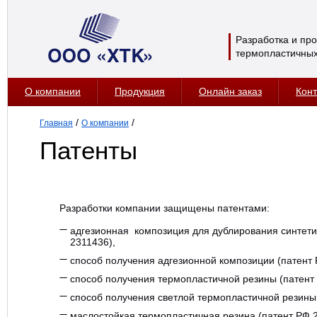
Разработка и пр
термопластичных
О компании
Продукция
Онлайн заказ
Конт
/
/
Главная
О компании
Патенты
Разработки компании защищены патентами:
адгезионная композиция для дублирования синтети
2311436),
способ получения адгезионной композиции (патент 
способ получения термопластичной резины (патент
способ получения светлой термопластичной резины 
маслостойкая термопластичная резина (патент РФ 